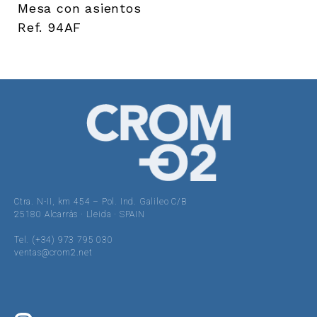
Mesa con asientos
Ref. 94AF
Ctra. N-II, km 454 – Pol. Ind. Galileo C/B
25180 Alcarràs · Lleida · SPAIN
Tel. (+34) 973 795 030
ventas@crom2.net