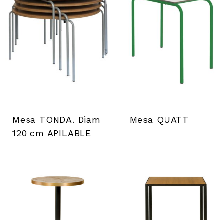
s
t
e
ö
f
Mesa TONDA. Diam
Mesa QUATT
f
120 cm APILABLE
n
e
n