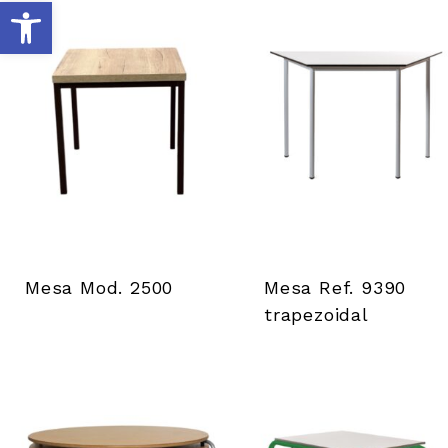
S
y
m
b
o
l
Mesa Mod. 2500
Mesa Ref. 9390
trapezoidal
l
e
i