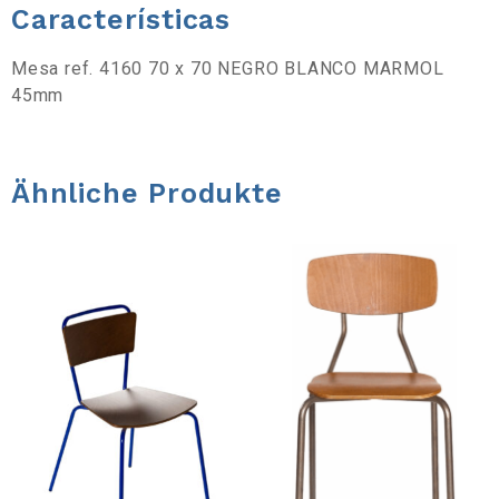
s
Características
t
Mesa ref. 4160 70 x 70 NEGRO BLANCO MARMOL
45mm
e
ö
Ähnliche Produkte
f
f
n
e
n