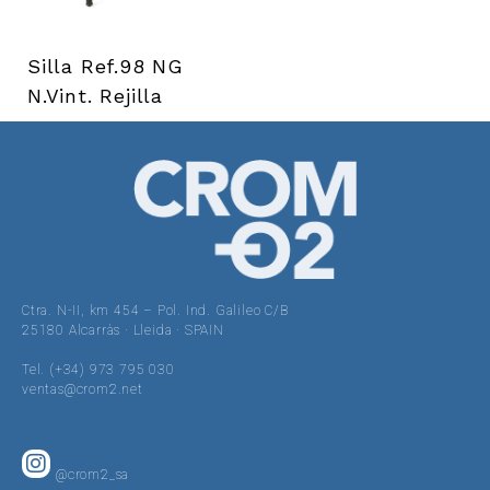
Silla Ref.98 NG
N.Vint. Rejilla
Ctra. N-II, km 454 – Pol. Ind. Galileo C/B
25180 Alcarràs · Lleida · SPAIN
Tel. (+34) 973 795 030
ventas@crom2.net
@crom2_sa