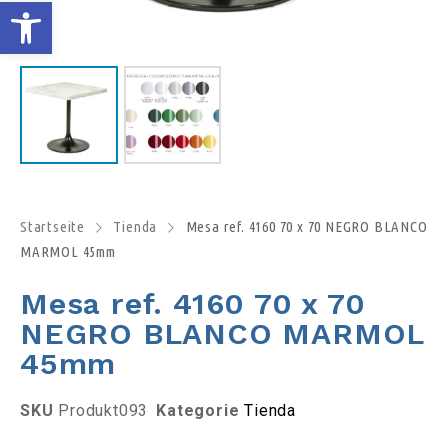
S
y
m
b
o
Startseite
Tienda
Mesa ref. 4160 70 x 70 NEGRO BLANCO
MARMOL 45mm
l
Mesa ref. 4160 70 x 70
l
NEGRO BLANCO MARMOL
45mm
e
i
SKU
Produkt093
Kategorie
Tienda