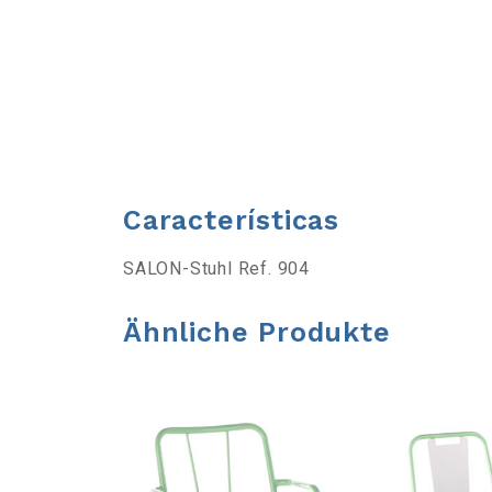
l
l
e
i
Características
s
SALON-Stuhl Ref. 904
t
Ähnliche Produkte
e
ö
f