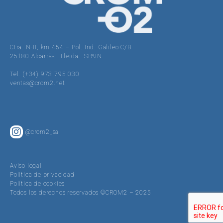
Ctra. N-II, km 454 – Pol. Ind. Galileo C/B
25180 Alcarràs · Lleida · SPAIN
Tel. (+34) 973 795 030
ventas@crom2.net
@crom2_sa
Aviso legal
Política de privacidad
Política de cookies
Todos los derechos reservados ©CROM2 – 2025