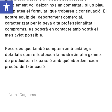
simplement vol deixar-nos un comentari, si us plau,
O
completeu el formulari que trobareu a continuació. El
nostre equip del departament comercial,
b
caracteritzat per la seva alta professionalitat i
compromís, es posarà en contacte amb vostè el
r
més aviat possible.
e
Recordeu que també comptem amb
catàlegs
l
detallats
que reflecteixen la nostra àmplia gamma
de productes i la passió amb què abordem cada
a
procés de fabricació.
b
a
r