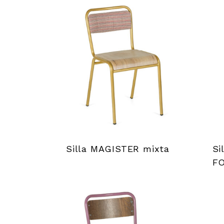
Silla MAGISTER mixta
Si
F