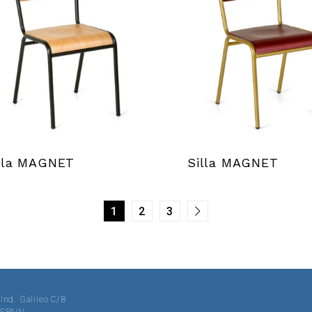
lla MAGNET
Silla MAGNET
1
2
3
 Ind. Galileo C/B
· SPAIN