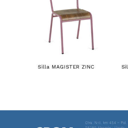
Silla MAGISTER ZINC
Si
Ctra. N-II, km 454 – Pol.
25180 Alcarràs · Lleida 