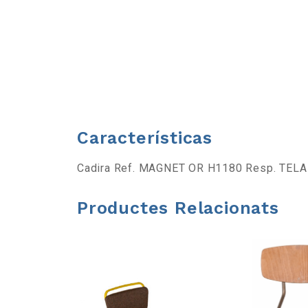
a
b
a
r
Características
r
Cadira Ref. MAGNET OR H1180 Resp. TELA
a
Productes Relacionats
d
'
e