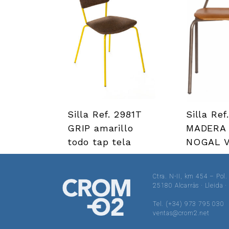
i
n
e
s
Silla Ref. 2981T
Silla Ref
GRIP amarillo
MADERA
todo tap tela
NOGAL V
Ctra. N-II, km 454 – Pol.
25180 Alcarràs · Lleida 
Tel. (+34) 973 795 030
ventas@crom2.net