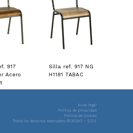
ef. 917
Silla ref. 917 NG
er Acero
H1181 TABAC
t
Aviso legal
Política de privacidad
Política de cookies
Todos los derechos reservados ©CROM2 – 2025