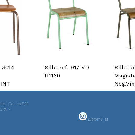
. 3014
Silla ref. 917 VD
Silla R
H1180
Magist
INT
Nog.Vin
 Ind. Galileo C/B
· SPAIN
@crom2_sa