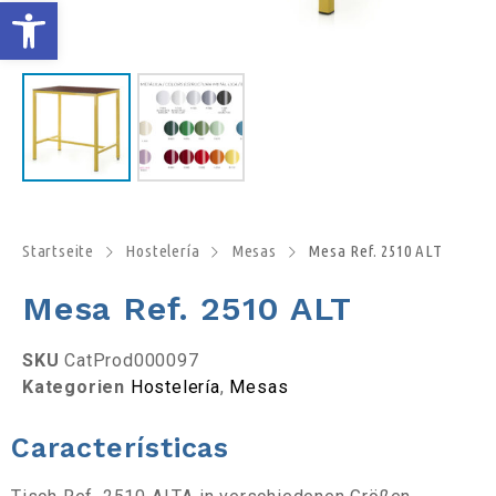
S
y
m
b
o
Startseite
Hostelería
Mesas
Mesa Ref. 2510 ALT
l
Mesa Ref. 2510 ALT
l
SKU
CatProd000097
Kategorien
Hostelería
,
Mesas
e
Características
i