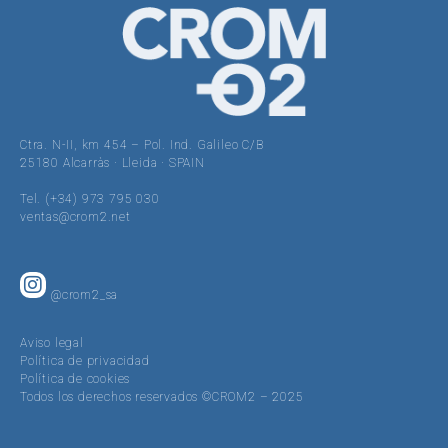
Ctra. N-II, km 454 – Pol. Ind. Galileo C/B
25180 Alcarràs · Lleida · SPAIN
Tel. (+34) 973 795 030
ventas@crom2.net
@crom2_sa
Aviso legal
Política de privacidad
Política de cookies
Todos los derechos reservados ©CROM2 – 2025