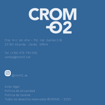
Ctra. N-II, km 454 – Pol. Ind. Galileo C/B
25180 Alcarràs · Lleida · SPAIN
Tel. (+34) 973 795 030
ventas@crom2.net
@crom2_sa
Aviso legal
Política de privacidad
Política de cookies
Todos los derechos reservados ©CROM2 – 2025