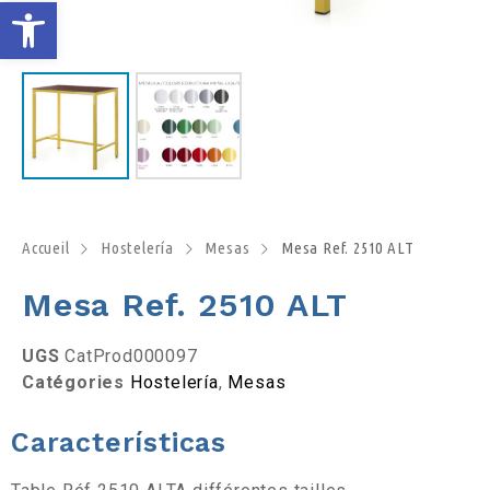
O
u
v
r
i
Accueil
Hostelería
Mesas
Mesa Ref. 2510 ALT
r
Mesa Ref. 2510 ALT
l
UGS
CatProd000097
Catégories
Hostelería
,
Mesas
a
Características
b