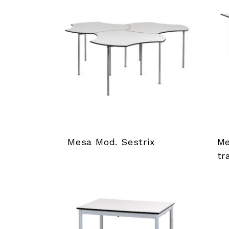
’
o
u
t
i
l
Mesa Mod. Sestrix
Me
s
tr