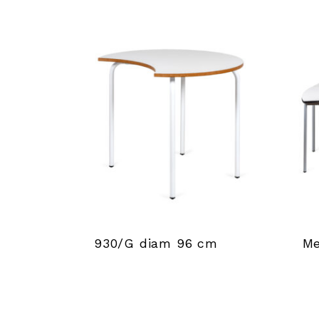
r
l
a
b
a
r
r
930/G diam 96 cm
M
e
d