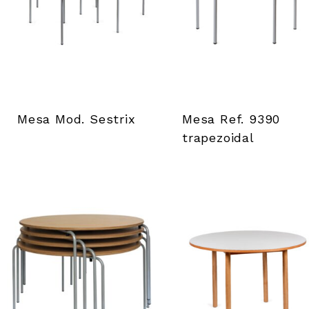
i
e
n
t
Mesa Mod. Sestrix
Mesa Ref. 9390
a
trapezoidal
s