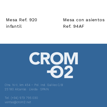
Mesa Ref. 920
Mesa con asientos
infantil
Ref. 94AF
Ctra. N-II, km 454 – Pol. Ind. Galileo C/B
25180 Alcarràs · Lleida · SPAIN
Tel. (+34) 973 795 030
ventas@crom2.net