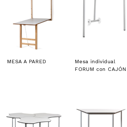
a
d
e
h
e
MESA A PARED
Mesa individual
FORUM con CAJÓN
r
r
a
m