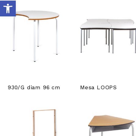
A
b
r
i
r
b
930/G diam 96 cm
Mesa LOOPS
a
r
r