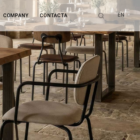
EN
COMPANY
CONTACTA