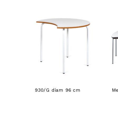
b
a
r
r
a
d
e
930/G diam 96 cm
M
h
e