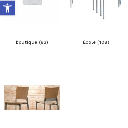
O
u
v
boutique
(83)
École
(108)
r
i
r
l
a
b