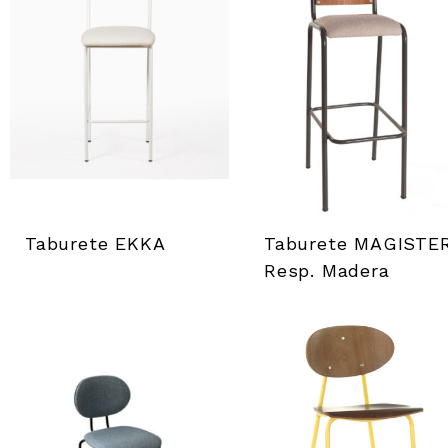
a
r
r
e
d
Taburete EKKA
Taburete MAGISTE
’
Resp. Madera
o
u
t