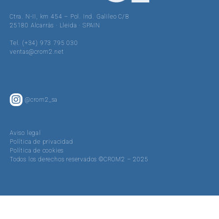
Ctra. N-II, km 454 – Pol. Ind. Galileo C/B
25180 Alcarràs · Lleida · SPAIN
Tel. (+34) 973 795 030
ventas@crom2.net
@crom2_sa
Aviso legal
Política de privacidad
Política de cookies
Todos los derechos reservados ©CROM2 – 2025