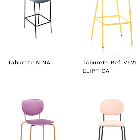
i
l
s
Taburete NINA
Taburete Ref. V521
ELIPTICA