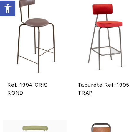
O
u
v
r
i
r
Ref. 1994 CRIS
Taburete Ref. 1995
ROND
TRAP
l
a
b