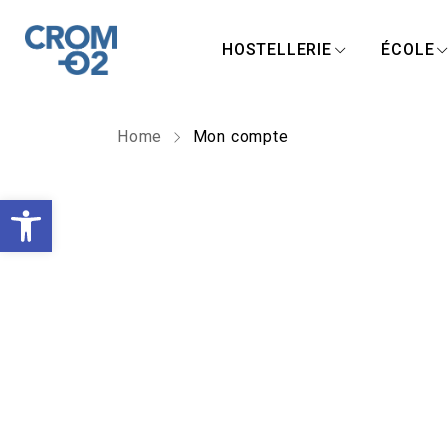
HOSTELLERIE
ÉCOLE
Home
Mon compte
O
u
v
r
i