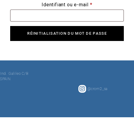
Identifiant ou e-mail
*
RÉINITIALISATION DU MOT DE PASSE
 Ind. Galileo C/B
· SPAIN
@crom2_sa