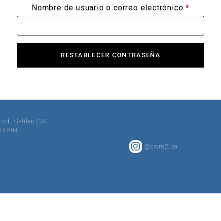
Nombre de usuario o correo electrónico
*
RESTABLECER CONTRASEÑA
 Ind. Galileo C/B
· SPAIN
@crom2_sa