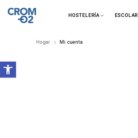
HOSTELERÍA
ESCOLA
Hogar
Mi cuenta
A
b
r
i
r