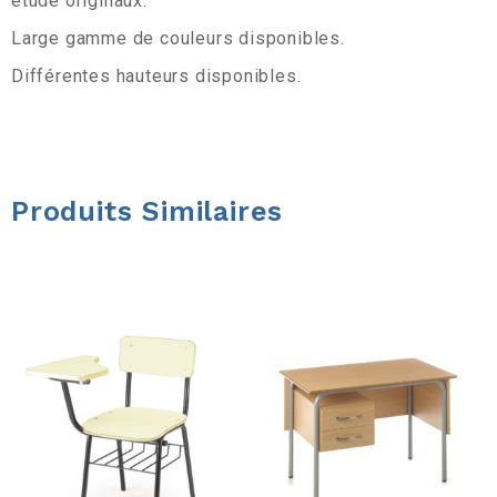
étude originaux.
a
Large gamme de couleurs disponibles.
r
Différentes hauteurs disponibles.
r
e
Produits Similaires
d
’
o
u
t