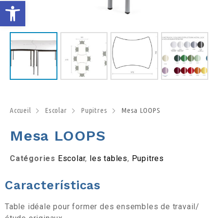
O
u
v
r
i
Accueil
Escolar
Pupitres
Mesa LOOPS
r
Mesa LOOPS
l
Catégories
Escolar
,
les tables
,
Pupitres
a
Características
b
Table idéale pour former des ensembles de travail/