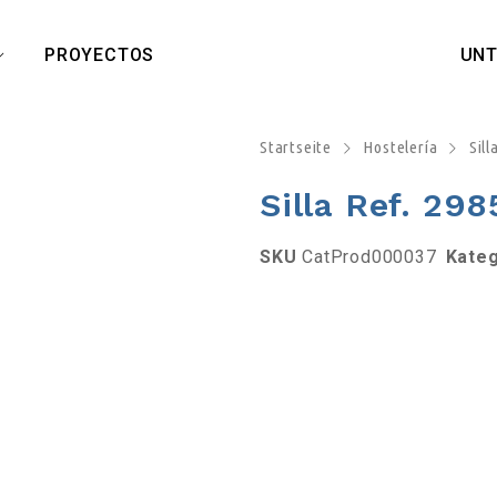
PROYECTOS
UN
Startseite
Hostelería
Sill
Silla Ref. 29
SKU
CatProd000037
Kate