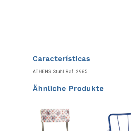
l
l
e
i
Características
s
ATHENS Stuhl Ref. 2985
t
Ähnliche Produkte
e
ö
f