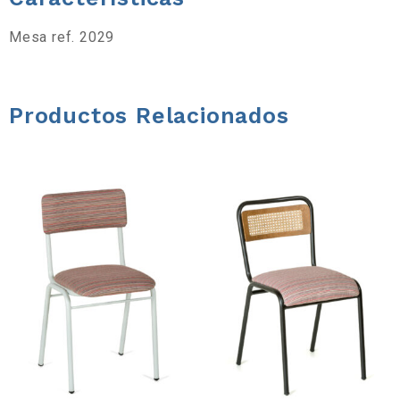
a
Mesa ref. 2029
d
e
Productos Relacionados
h
e
r
r
a
m