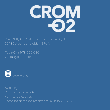
Ctra. N-II, km 454 – Pol. Ind. Galileo C/B
25180 Alcarràs · Lleida · SPAIN
Tel. (+34) 973 795 030
ventas@crom2.net
@crom2_sa
Aviso legal
Política de privacidad
Política de cookies
Todos los derechos reservados ©CROM2 – 2025