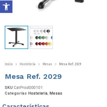
A
b
r
i
r
b
Inicio
Hostelería
Mesas
Mesa Ref. 2029
Mesa Ref. 2029
a
r
SKU
CatProd000101
Categorías
Hostelería
,
Mesas
r
Características