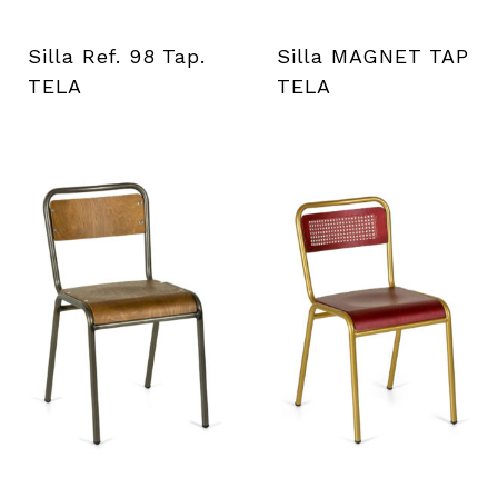
i
e
Silla Ref. 98 Tap.
Silla MAGNET TAP
TELA
TELA
n
t
a
s