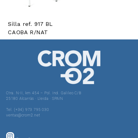
Silla ref. 917 BL
CAOBA R/NAT
Ctra. N-II, km 454 – Pol. Ind. Galileo C/B
25180 Alcarràs · Lleida · SPAIN
Tel. (+34) 973 795 030
ventas@crom2.net