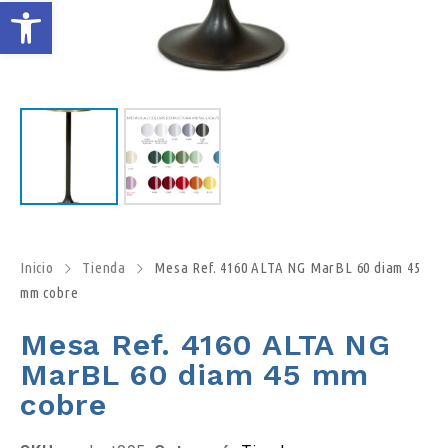
A
b
r
i
r
b
Inicio
Tienda
Mesa Ref. 4160 ALTA NG MarBL 60 diam 45
mm cobre
a
Mesa Ref. 4160 ALTA NG
r
MarBL 60 diam 45 mm
cobre
r