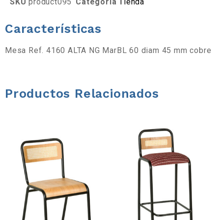
SKU
product095
Categoría
Tienda
a
Características
d
Mesa Ref. 4160 ALTA NG MarBL 60 diam 45 mm cobre
e
h
Productos Relacionados
e
r
r
a
m