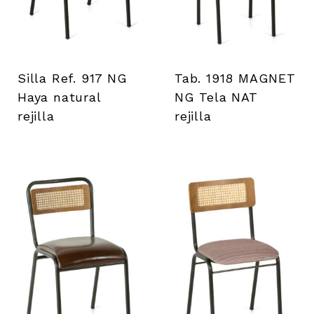
i
e
n
Silla Ref. 917 NG
Tab. 1918 MAGNET
t
Haya natural
NG Tela NAT
rejilla
rejilla
a
s