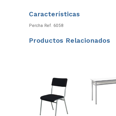
b
Características
a
Percha Ref. 6058
r
Productos Relacionados
r
a
d
e
h
e