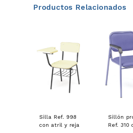
r
Productos Relacionados
r
a
m
i
e
n
t
a
Silla Ref. 998
Sillón pr
con atril y reja
Ref. 310 
s