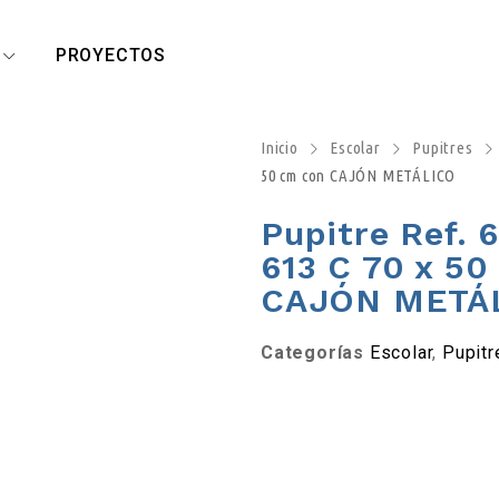
R
PROYECTOS
Inicio
Escolar
Pupitres
50 cm con CAJÓN METÁLICO
Pupitre Ref. 6
613 C 70 x 50
CAJÓN METÁ
Categorías
Escolar
,
Pupitr