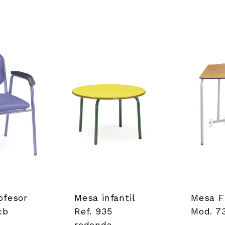
ofesor
Mesa infantil
Mesa 
cb
Ref. 935
Mod. 7
redonda