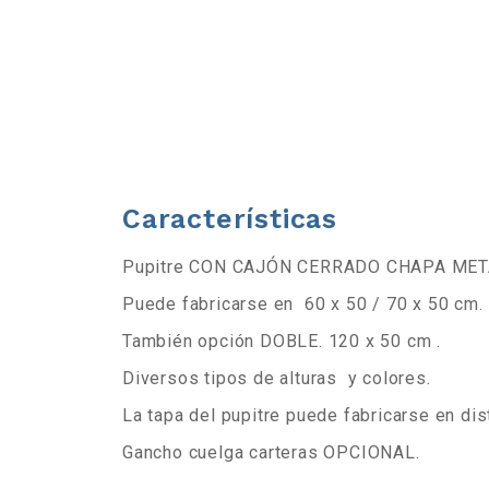
b
a
r
r
Características
a
Pupitre CON CAJÓN CERRADO CHAPA MET
d
Puede fabricarse en 60 x 50 / 70 x 50 cm.
e
También opción DOBLE. 120 x 50 cm .
Diversos tipos de alturas y colores.
h
La tapa del pupitre puede fabricarse en di
e
Gancho cuelga carteras OPCIONAL.