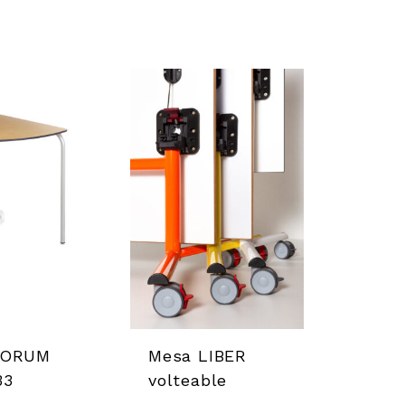
FORUM
Mesa LIBER
33
volteable