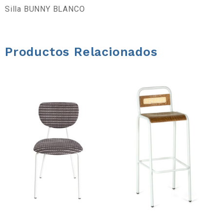
a
Silla BUNNY BLANCO
d
Productos Relacionados
e
h
e
r
r
a
m