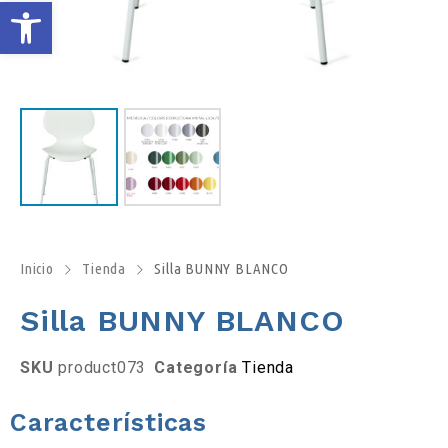
A
b
r
i
r
b
Inicio
Tienda
Silla BUNNY BLANCO
Silla BUNNY BLANCO
a
r
SKU
product073
Categoría
Tienda
r
Características