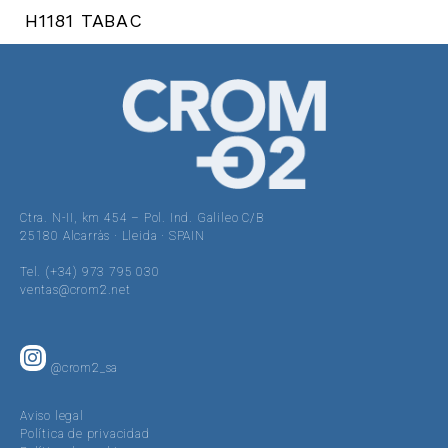
H1181 TABAC
Ctra. N-II, km 454 – Pol. Ind. Galileo C/B
25180 Alcarràs · Lleida · SPAIN
Tel. (+34) 973 795 030
ventas@crom2.net
@crom2_sa
Aviso legal
Política de privacidad