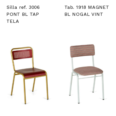
i
Silla ref. 3006
Tab. 1918 MAGNET
e
PONT BL TAP
BL NOGAL VINT
TELA
n
t
a
s