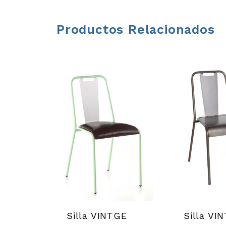
r
r
Productos Relacionados
a
m
i
e
n
t
a
Silla VINTGE
Silla VI
s