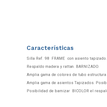
b
a
r
r
Características
a
Silla Ref. 98 FRAME con asiento tapizado.
d
Respaldo madera y rattan. BARNIZADO.
e
Amplia gama de colores de tubo estructura 
Amplia gama de asientos Tapizados. Posibil
h
Posibilidad de barnizar BICOLOR el respal
e