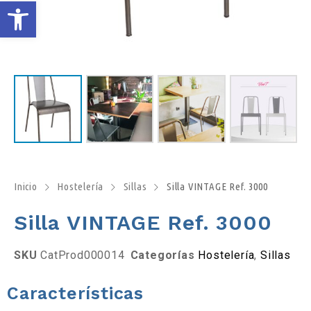
A
b
r
i
r
b
Inicio
Hostelería
Sillas
Silla VINTAGE Ref. 3000
Silla VINTAGE Ref. 3000
a
r
SKU
CatProd000014
Categorías
Hostelería
,
Sillas
r
Características