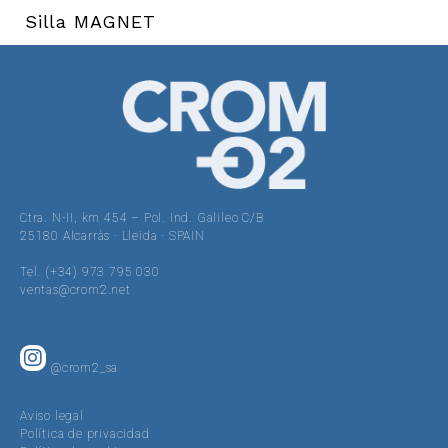
Silla MAGNET
Ctra. N-II, km 454 – Pol. Ind. Galileo C/B
25180 Alcarràs · Lleida · SPAIN
Tel. (+34) 973 795 030
ventas@crom2.net
@crom2_sa
Aviso legal
Política de privacidad