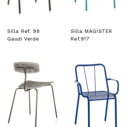
i
e
n
Silla Ref. 98
Silla MAGISTER
Gaudi Verde
Ref.917
t
a
s