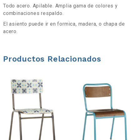
a
Todo acero. Apilable. Amplia gama de colores y
combinaciones respaldo.
d
El asiento puede ir en formica, madera, o chapa de
acero.
e
h
Productos Relacionados
e
r
r
a
m