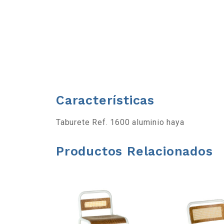
b
a
r
r
Características
a
Taburete Ref. 1600 aluminio haya
d
Productos Relacionados
e
h
e