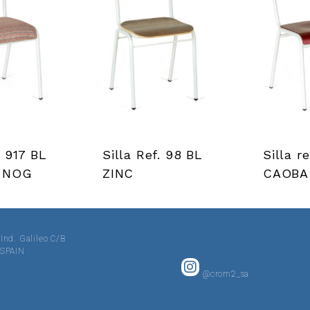
. 917 BL
Silla Ref. 98 BL
Silla r
. NOG
ZINC
CAOBA
 Ind. Galileo C/B
· SPAIN
@crom2_sa