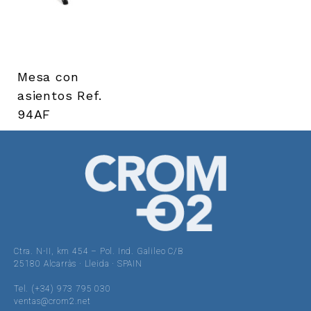
Mesa con
asientos Ref.
94AF
Ctra. N-II, km 454 – Pol. Ind. Galileo C/B
25180 Alcarràs · Lleida · SPAIN
Tel. (+34) 973 795 030
ventas@crom2.net