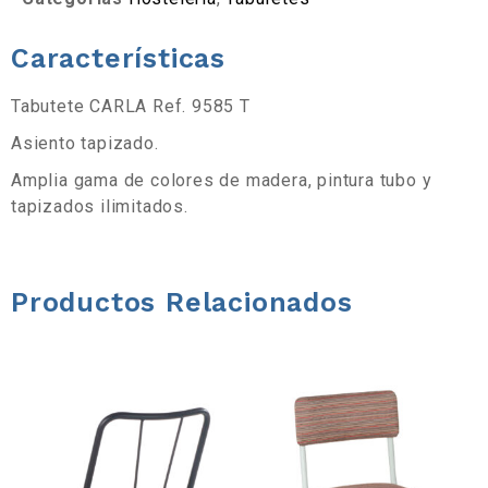
a
Características
d
Tabutete CARLA Ref. 9585 T
e
Asiento tapizado.
h
Amplia gama de colores de madera, pintura tubo y
tapizados ilimitados.
e
r
Productos Relacionados
r
a
m