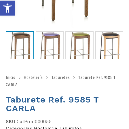
A
b
r
i
r
b
Inicio
Hostelería
Taburetes
Taburete Ref. 9585 T
CARLA
a
Taburete Ref. 9585 T
r
CARLA
r
SKU
CatProd000055
Categorías
Hostelería
,
Taburetes