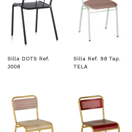
i
e
n
t
a
Silla DOTS Ref.
Silla Ref. 98 Tap.
3008
TELA
s