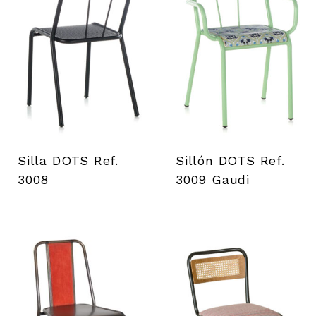
i
e
n
t
a
Silla DOTS Ref.
Sillón DOTS Ref.
s
3008
3009 Gaudi