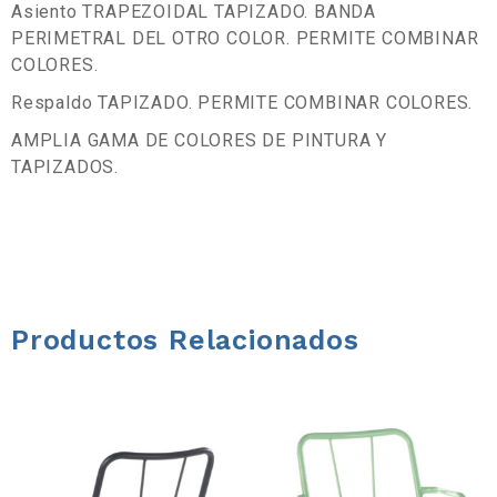
a
Asiento TRAPEZOIDAL TAPIZADO. BANDA
PERIMETRAL DEL OTRO COLOR. PERMITE COMBINAR
d
COLORES.
Respaldo TAPIZADO. PERMITE COMBINAR COLORES.
e
AMPLIA GAMA DE COLORES DE PINTURA Y
TAPIZADOS.
h
e
r
r
Productos Relacionados
a
m