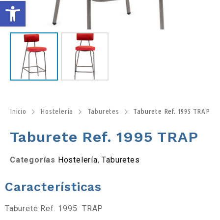
A
b
r
i
r
Inicio
Hostelería
Taburetes
Taburete Ref. 1995 TRAP
b
Taburete Ref. 1995 TRAP
a
Categorías
Hostelería
,
Taburetes
r
Características
r
Taburete Ref. 1995 TRAP