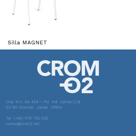
Silla MAGNET
Ctra. N-II, km 454 – Pol. Ind. Galileo C/B
25180 Alcarràs · Lleida · SPAIN
Tel. (+34) 973 795 030
ventas@crom2.net