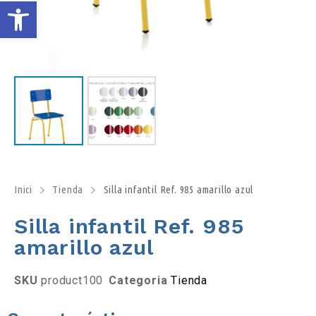
O
b
r
e
l
a
Inici
Tienda
Silla infantil Ref. 985 amarillo azul
Silla infantil Ref. 985
b
amarillo azul
a
SKU
product100
Categoria
Tienda
r