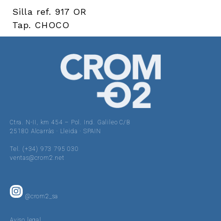
Silla ref. 917 OR
Tap. CHOCO
Ctra. N-II, km 454 – Pol. Ind. Galileo C/B
25180 Alcarràs · Lleida · SPAIN
Tel. (+34) 973 795 030
ventas@crom2.net
@crom2_sa
Aviso legal