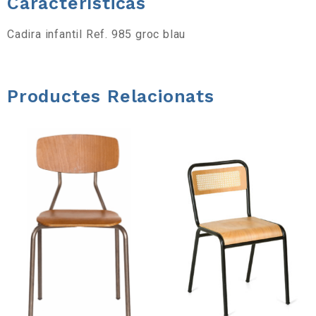
Características
r
Cadira infantil Ref. 985 groc blau
a
d
Productes Relacionats
'
e
i
n
e
s