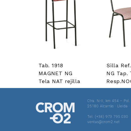
’
o
u
t
i
Tab. 1918
Silla Ref
l
MAGNET NG
NG Tap. 
Tela NAT rejilla
Resp.NO
s
Ctra. N-II, km 454 – Pol.
25180 Alcarràs · Lleida 
Tel. (+34) 973 795 030
ventas@crom2.net