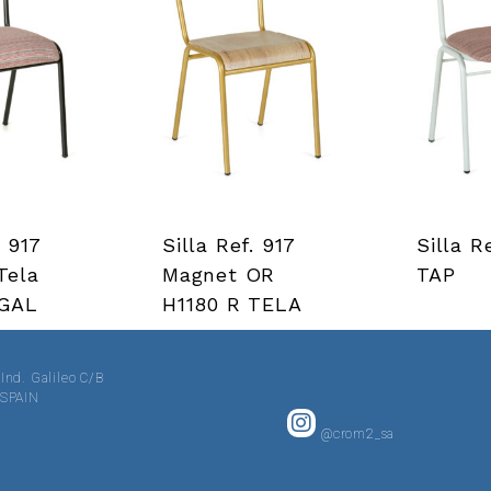
. 917
Silla Ref. 917
Silla R
Tela
Magnet OR
TAP
GAL
H1180 R TELA
 Ind. Galileo C/B
· SPAIN
@crom2_sa