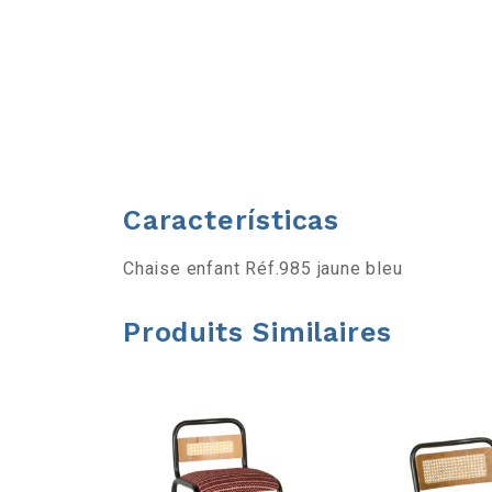
r
l
a
b
Características
a
Chaise enfant Réf.985 jaune bleu
r
Produits Similaires
r
e
d