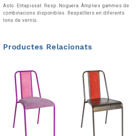
r
Asto. Entapissat. Resp. Noguera. Àmplies gammes de
combinacions disponibles. Respatllers en diferents
a
tons de vernís.
d
Productes Relacionats
'
e
i
n
e
s