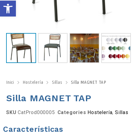
O
b
r
e
l
a
Inici
Hostelería
Sillas
Silla MAGNET TAP
Silla MAGNET TAP
b
a
SKU
CatProd000005
Categories
Hostelería
,
Sillas
r
Características