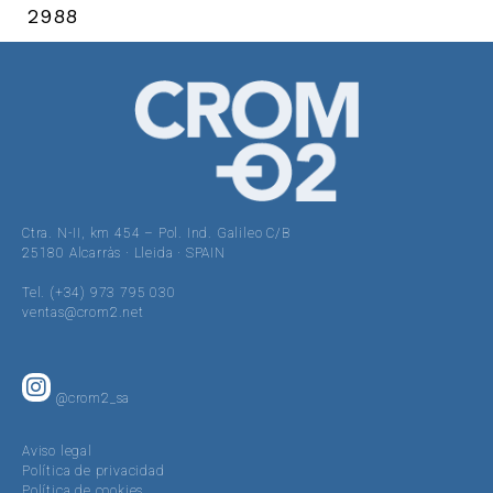
2988
Ctra. N-II, km 454 – Pol. Ind. Galileo C/B
25180 Alcarràs · Lleida · SPAIN
Tel. (+34) 973 795 030
ventas@crom2.net
@crom2_sa
Aviso legal
Política de privacidad
Política de cookies