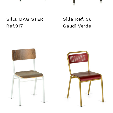
i
l
Silla MAGISTER
Silla Ref. 98
s
Ref.917
Gaudi Verde