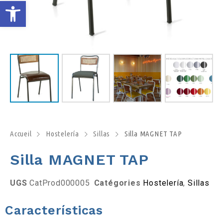
O
u
v
r
i
r
Accueil
Hostelería
Sillas
Silla MAGNET TAP
Silla MAGNET TAP
l
a
UGS
CatProd000005
Catégories
Hostelería
,
Sillas
b
Características