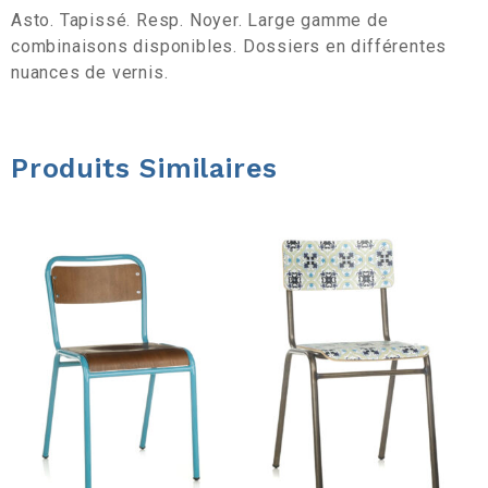
a
Asto. Tapissé. Resp. Noyer. Large gamme de
combinaisons disponibles. Dossiers en différentes
r
nuances de vernis.
r
Produits Similaires
e
d
’
o
u
t