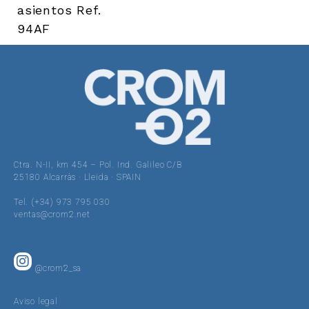
asientos Ref.
94AF
Ctra. N-II, km 454 – Pol. Ind. Galileo C/B
25180 Alcarràs · Lleida · SPAIN
Tel. (+34) 973 795 030
ventas@crom2.net
@crom2_sa
Aviso legal