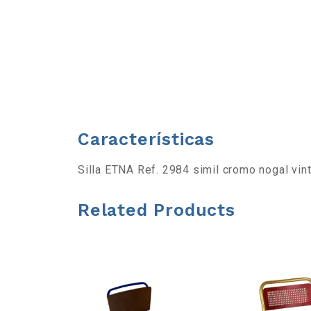
b
a
r
r
Características
a
Silla ETNA Ref. 2984 simil cromo nogal vin
d
Related Products
e
h
e