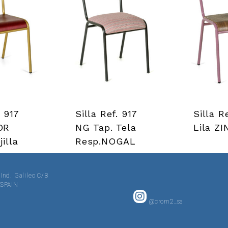
. 917
Silla Ref. 917
Silla R
OR
NG Tap. Tela
Lila ZI
illa
Resp.NOGAL
 Ind. Galileo C/B
· SPAIN
@crom2_sa