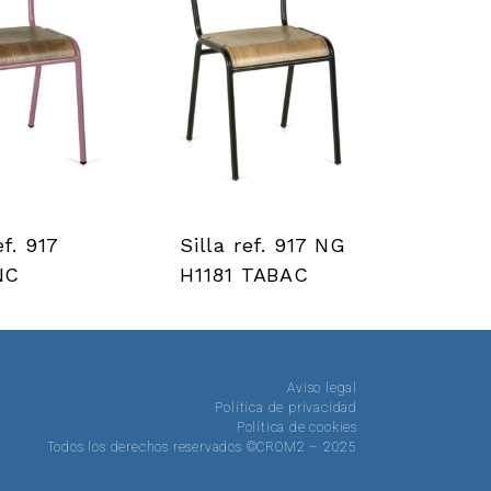
ef. 917
Silla ref. 917 NG
NC
H1181 TABAC
Aviso legal
Política de privacidad
Política de cookies
Todos los derechos reservados ©CROM2 – 2025