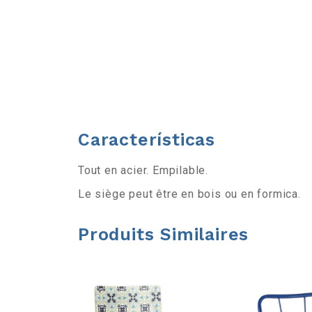
r
l
a
b
Características
a
Tout en acier. Empilable.
r
Le siège peut être en bois ou en formica.
r
Produits Similaires
e
d