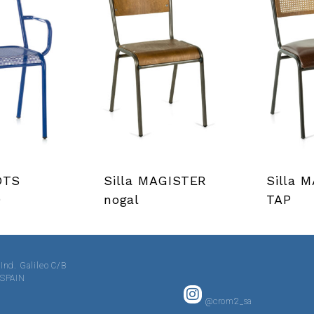
OTS
Silla MAGISTER
Silla 
9
nogal
TAP
 Ind. Galileo C/B
· SPAIN
@crom2_sa