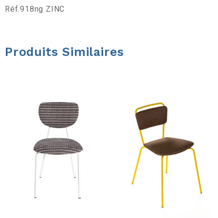
a
Réf.918ng ZINC
r
Produits Similaires
r
e
d
’
o
u
t