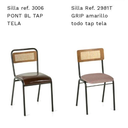
i
Silla ref. 3006
Silla Ref. 2981T
l
PONT BL TAP
GRIP amarillo
TELA
todo tap tela
s