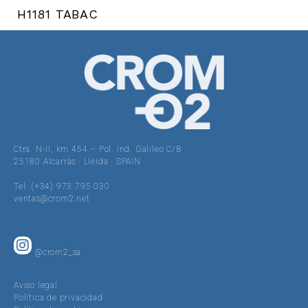
H1181 TABAC
Ctra. N-II, km 454 – Pol. Ind. Galileo C/B
25180 Alcarràs · Lleida · SPAIN
Tel. (+34) 973 795 030
ventas@crom2.net
@crom2_sa
Aviso legal
Política de privacidad