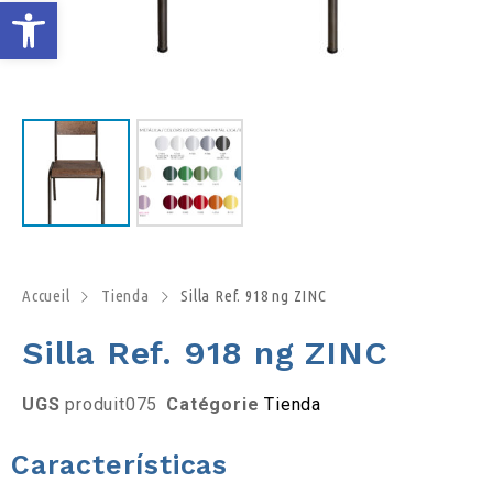
O
u
v
r
i
r
Accueil
Tienda
Silla Ref. 918 ng ZINC
Silla Ref. 918 ng ZINC
l
a
UGS
produit075
Catégorie
Tienda
b
Características