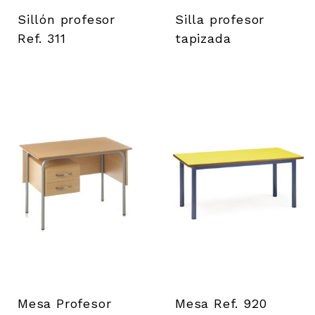
i
Sillón profesor
Silla profesor
l
Ref. 311
tapizada
s
Mesa Profesor
Mesa Ref. 920