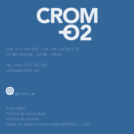
Ctra. N-II, km 454 – Pol. Ind. Galileo C/B
25180 Alcarràs · Lleida · SPAIN
Tel. (+34) 973 795 030
ventas@crom2.net
@crom2_sa
Aviso legal
Política de privacidad
Política de cookies
Todos los derechos reservados ©CROM2 – 2025