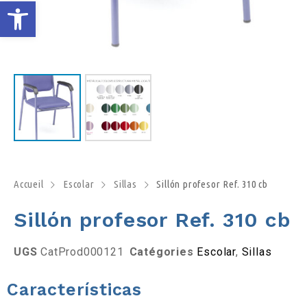
O
u
v
r
i
r
Accueil
Escolar
Sillas
Sillón profesor Ref. 310 cb
Sillón profesor Ref. 310 cb
l
a
UGS
CatProd000121
Catégories
Escolar
,
Sillas
b
Características