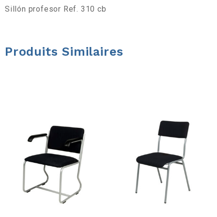
a
Sillón profesor Ref. 310 cb
r
Produits Similaires
r
e
d
’
o
u
t